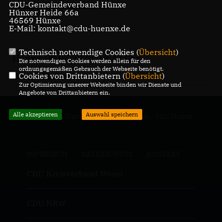
CDU-Gemeindeverband Hünxe
Neuhaus kennenlernen.
Hünxer Heide 66a
46569 Hünxe
E-Mail: kontakt@cdu-huenxe.de
Technisch notwendige Cookies (
Übersicht
)
Hünxe, 09.05.2020, 18:42 Uhr
Die notwendigen Cookies werden allein für den
ordnungsgemäßen Gebrauch der Webseite benötigt.
Bernd Chronz
Cookies von Drittanbietern (
Übersicht
)
Zur Optimierung unserer Webseite binden wir Dienste und
Angebote von Drittanbietern ein.
Alle akzeptieren
Auswahl speichern
Die richtige Wahl für unsere Gemeinde - CDU Hünxe
IMPRESSUM
DATENSCHUTZ
KONTAKT
CDU Kreisverband Wesel
CDU NRW