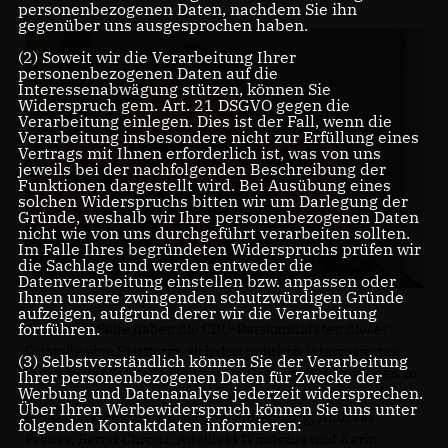
personenbezogenen Daten, nachdem Sie ihn
gegenüber uns ausgesprochen haben.
(2) Soweit wir die Verarbeitung Ihrer
personenbezogenen Daten auf die
Interessenabwägung stützen, können Sie
Widerspruch gem. Art. 21 DSGVO gegen die
Verarbeitung einlegen. Dies ist der Fall, wenn die
Verarbeitung insbesondere nicht zur Erfüllung eines
Vertrags mit Ihnen erforderlich ist, was von uns
jeweils bei der nachfolgenden Beschreibung der
Funktionen dargestellt wird. Bei Ausübung eines
solchen Widerspruchs bitten wir um Darlegung der
Gründe, weshalb wir Ihre personenbezogenen Daten
nicht wie von uns durchgeführt verarbeiten sollten.
Im Falle Ihres begründeten Widerspruchs prüfen wir
die Sachlage und werden entweder die
Datenverarbeitung einstellen bzw. anpassen oder
Ihnen unsere zwingenden schutzwürdigen Gründe
aufzeigen, aufgrund derer wir die Verarbeitung
fortführen.
Auf dieser Seite haben die CDU-Ratskandidaten dieser
Ortsteile eine Plattform, sich den politisch interessierten
(3) Selbstverständlich können Sie der Verarbeitung
Bürgern der Ortsteile Hünxe und Gartrop-Bühl mitteilen zu
Ihrer personenbezogenen Daten für Zwecke der
Werbung und Datenanalyse jederzeit widersprechen.
können. Nach und nach, kann man dort die Ratskandidaten
Über Ihren Werbewiderspruch können Sie uns unter
Wilhelm Windszus, Dr. Michael Wefelnberg, Andreas
folgenden Kontaktdaten informieren:
Preuss, Bernd Chronz, Adelheid Windszus und Karin