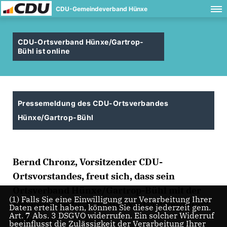
CDU-Gemeindeverband Hünxe
CDU-Ortsverband Hünxe/Gartrop-
Bühl ist online
Pressemeldung des CDU-Ortsverbandes
Hünxe/Gartrop-Bühl
Bernd Chronz, Vorsitzender CDU-
Ortsvorstandes, freut sich, dass sein
Ortsverband Hünxe/Gartrop-Bühl mit der
(1) Falls Sie eine Einwilligung zur Verarbeitung Ihrer
Facebook-Seite „CDU Hünxe/Gartrop-Bühl“
Daten erteilt haben, können Sie diese jederzeit gem.
Art. 7 Abs. 3 DSGVO widerrufen. Ein solcher Widerruf
online ist.
beeinflusst die Zulässigkeit der Verarbeitung Ihrer